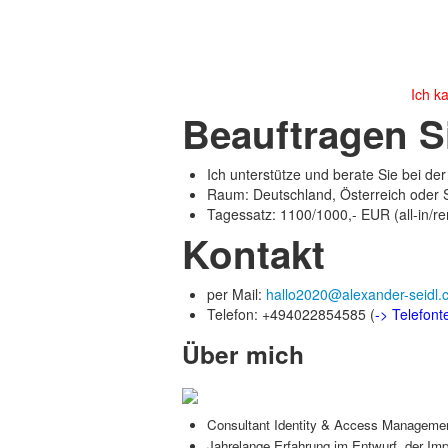
Ich k
Beauftragen S
Ich unterstütze und berate Sie bei d
Raum: Deutschland, Österreich oder 
Tagessatz: 1100/1000,- EUR (all-in/r
Kontakt
per Mail:
hallo2020@alexander-seidl.
Telefon: +494022854585 (
-> Telefon
Über mich
Consultant Identity & Access Management
Jahrelange Erfahrung im Entwurf, der I